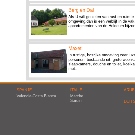
Berg en Dal
Als U wilt genieten van rust en ruimte 
omgeving,dan is een verblijf in de vak
appartementen van de Holdeurn bijzon
Maxet
In rustige, bosrijke omgeving zeer lux
personen, bestaande uit: grote woon
slaapkamers, douche en toilet, koelk
met...
SPANJE
ITALIË
ARUB
Valencia-Costa Blanca
Marche
Sardini
DUIT