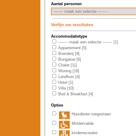
Aantal personen
Verfijn uw resultaten
Accommodatietype
-------- maak een selectie -------- [1]
Appartement [5]
Boerderij [9]
Bungalow [6]
Chalet [11]
Woning [18]
Landhuis [4]
Hotel [1]
Villa [10]
Bed & Breakfast [4]
Opties
Huisdieren toegestaan
Mindervalide
kinderrecreatie