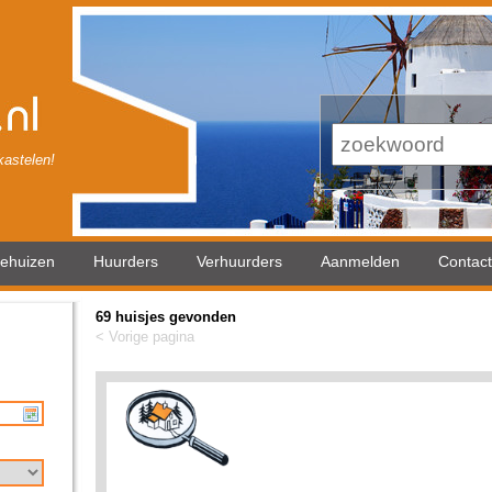
astelen!
iehuizen
Huurders
Verhuurders
Aanmelden
Contact
69 huisjes gevonden
< Vorige pagina