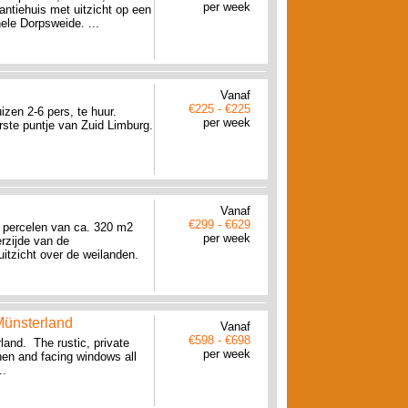
per week
ntiehuis met uitzicht op een
nele Dorpsweide. ...
Vanaf
€225 - €225
zen 2-6 pers, te huur.
per week
erste puntje van Zuid Limburg.
Vanaf
€299 - €629
 percelen van ca. 320 m2
per week
rzijde van de
itzicht over de weilanden.
 Münsterland
Vanaf
€598 - €698
land. The rustic, private
per week
hen and facing windows all
..