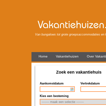
Van bungalows tot grote groepsaccommodaties en k
Home
Vakantiehuizen
Over Vakant
Zoek een vakantiehuis
Aankomstdatum
Vertrekdatum
Kies een besteming