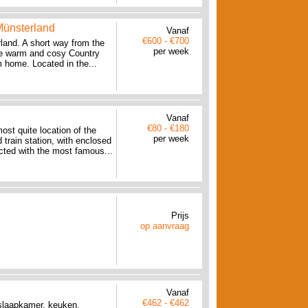
 Münsterland
Vanaf
€600 - €700
rland. A short way from the
per week
 the warm and cosy Country
 home. Located in the...
Vanaf
€80 - €180
ost quite location of the
per week
 train station, with enclosed
ected with the most famous...
Prijs
op aanvraag
Vanaf
€462 - €462
slaapkamer, keuken,