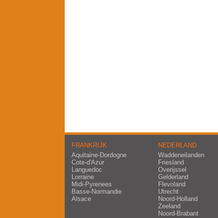
FRANKRIJK
NEDERLAND
Aquitaine-Dordogne
Waddeneilanden
Cote-d'Azur
Friesland
Languedoc
Overijssel
Lorraine
Gelderland
Midi-Pyrenees
Flevoland
Basse-Normandie
Utrecht
Alsace
Noord-Holland
Zeeland
Noord-Brabant