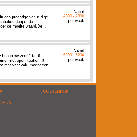
Vanaf
€300 - €300
in een prachtige veelzijdige
per week
antieboerderij of de
der de moeite waard.De...
Vanaf
€200 - €200
e bungalow voor 1 tot 6
per week
kamer met open keuken, 3
ast met vriesvak, magnetron
A
OOSTENRIJK
SLAND