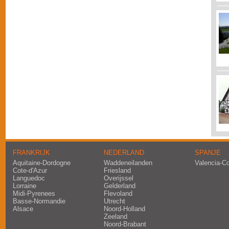
FRANKRIJK
NEDERLAND
SPANJE
Aquitaine-Dordogne
Waddeneilanden
Valencia-C
Cote-d'Azur
Friesland
Languedoc
Overijssel
Lorraine
Gelderland
Midi-Pyrenees
Flevoland
Basse-Normandie
Utrecht
Alsace
Noord-Holland
Zeeland
Noord-Brabant