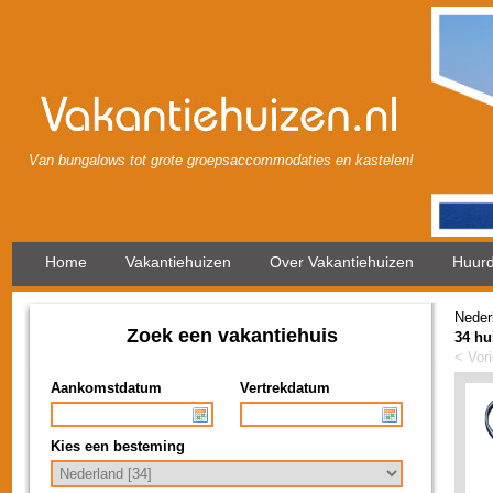
Van bungalows tot grote groepsaccommodaties en kastelen!
Home
Vakantiehuizen
Over Vakantiehuizen
Huurd
Neder
Zoek een vakantiehuis
34 hu
< Vor
Aankomstdatum
Vertrekdatum
Kies een besteming