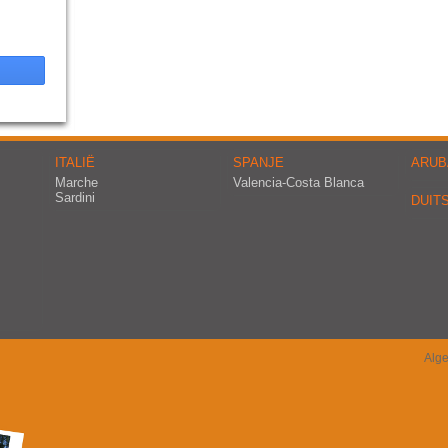
ITALIË
SPANJE
ARUB
Marche
Valencia-Costa Blanca
Sardini
DUIT
Alg