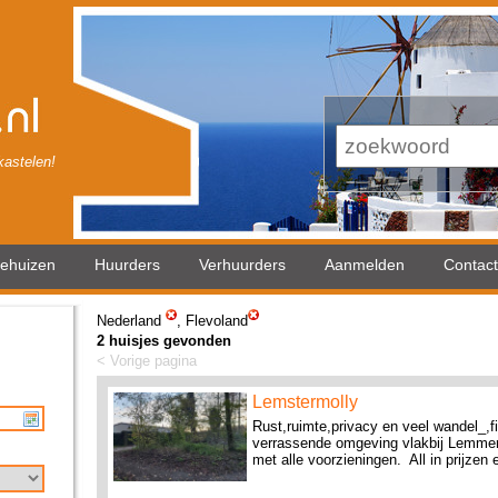
astelen!
iehuizen
Huurders
Verhuurders
Aanmelden
Contact
Nederland
,
Flevoland
2 huisjes gevonden
< Vorige pagina
Lemstermolly
Rust,ruimte,privacy en veel wandel_,f
verrassende omgeving vlakbij Lemmer
met alle voorzieningen. All in prijzen e