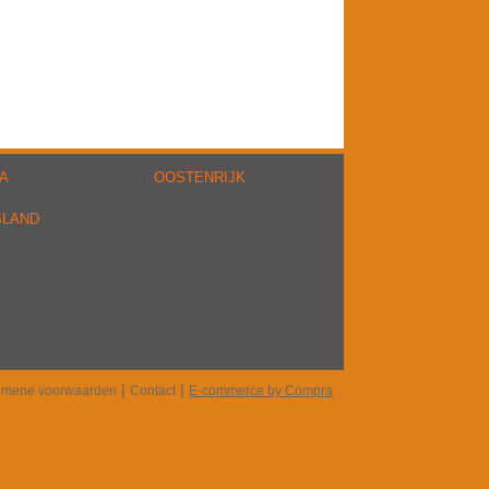
A
OOSTENRIJK
SLAND
|
|
emene voorwaarden
Contact
E-commerce by Compra