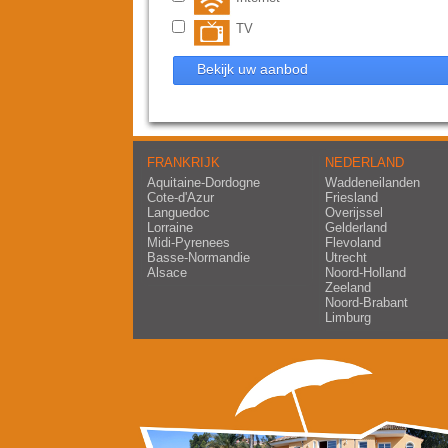
TV
Bekijk uw aanbod
FRANKRIJK
NEDERLAND
Aquitaine-Dordogne
Waddeneilanden
Cote-d'Azur
Friesland
Languedoc
Overijssel
Lorraine
Gelderland
Midi-Pyrenees
Flevoland
Basse-Normandie
Utrecht
Alsace
Noord-Holland
Zeeland
Noord-Brabant
Limburg