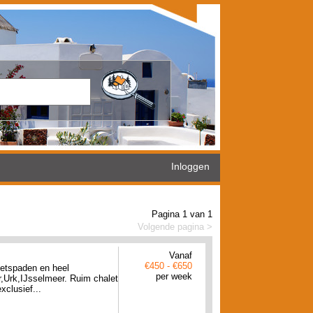
Inloggen
Pagina 1 van 1
Volgende pagina >
Vanaf
€450 - €650
ietspaden en heel
per week
,Urk,IJsselmeer. Ruim chalet
xclusief...