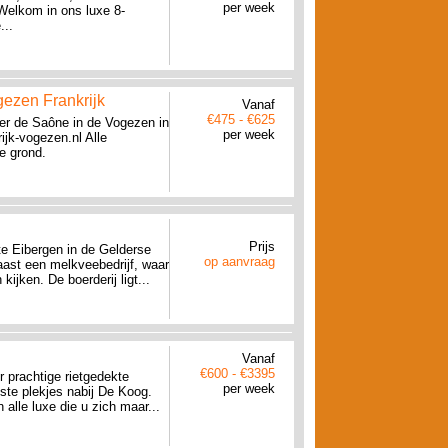
per week
 Welkom in ons luxe 8-
...
gezen Frankrijk
Vanaf
€475 - €625
ier de Saône in de Vogezen in
per week
rijk-vogezen.nl Alle
e grond.
Prijs
te Eibergen in de Gelderse
op aanvraag
aast een melkveebedrijf, waar
kijken. De boerderij ligt...
Vanaf
€600 - €3395
 prachtige rietgedekte
per week
te plekjes nabij De Koog.
alle luxe die u zich maar...