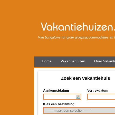
Van bungalows tot grote groepsaccommodaties en k
Home
Vakantiehuizen
Over Vakant
Zoek een vakantiehuis
Aankomstdatum
Vertrekdatum
Kies een besteming