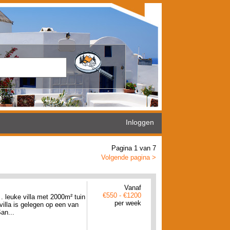
Inloggen
Pagina 1 van 7
Volgende pagina >
Vanaf
€550 - €1200
 . leuke villa met 2000m² tuin
per week
lla is gelegen op een van
an...