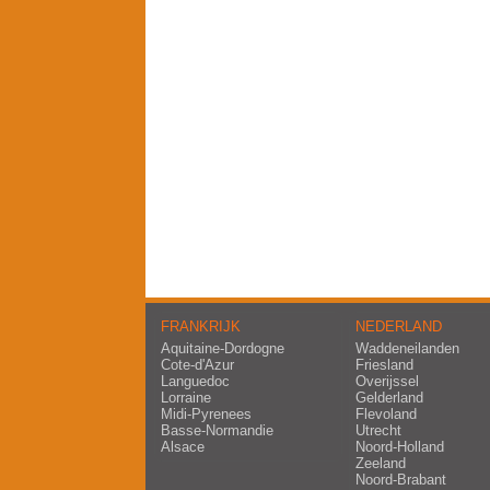
FRANKRIJK
NEDERLAND
Aquitaine-Dordogne
Waddeneilanden
Cote-d'Azur
Friesland
Languedoc
Overijssel
Lorraine
Gelderland
Midi-Pyrenees
Flevoland
Basse-Normandie
Utrecht
Alsace
Noord-Holland
Zeeland
Noord-Brabant