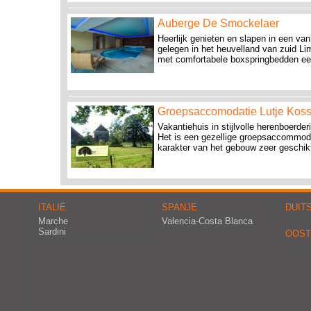
Auberge De Smockelaer
Heerlijk genieten en slapen in een va
gelegen in het heuvelland van zuid Li
met comfortabele boxspringbedden een 
Groepsaccomodatie Lutje Koss
Vakantiehuis in stijlvolle herenboerde
Het is een gezellige groepsaccommodat
karakter van het gebouw zeer geschikt
ITALIË
SPANJE
DUIT
Marche
Valencia-Costa Blanca
Sardini
OOST