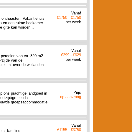
Vanaf
€1750 - €1750
, onthaasten. Vakantiehuis
per week
rs en een ruime badkamer
e gîte kan worden...
Vanaf
€299 - €629
 percelen van ca. 320 m2
per week
rzijde van de
itzicht over de weilanden.
Prijs
p ons prachtige landgoed in
op aanvraag
eelzijdige Leudal
ebouwde groepsaccommodatie.
Vanaf
€1155 - €3750
rs, families,