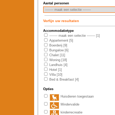
Aantal personen
Verfijn uw resultaten
Accommodatietype
-------- maak een selectie -------- [1]
Appartement [5]
Boerderij [9]
Bungalow [6]
Chalet [11]
Woning [18]
Landhuis [4]
Hotel [1]
Villa [10]
Bed & Breakfast [4]
Opties
Huisdieren toegestaan
Mindervalide
kinderrecreatie