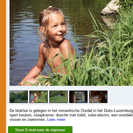
2
/
5
De blokhut is gelegen in het romantische Ourdal in het Duits-Luxembur
open keuken, slaapkamer, douche met toilet, solar-electro, een overdek
vissen en zwemmen.
Lees meer
Stuur E-mail naar de eigenaar