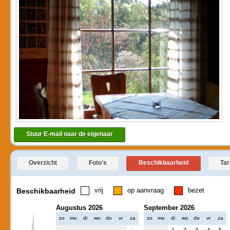
Stuur E-mail naar de eigenaar
Overzicht
Foto's
Beschikbaarheid
Tar
vrij
op aanvraag
bezet
Beschikbaarheid
Augustus 2026
September 2026
zo
mo
di
wo
do
vr
za
zo
mo
di
wo
do
vr
za