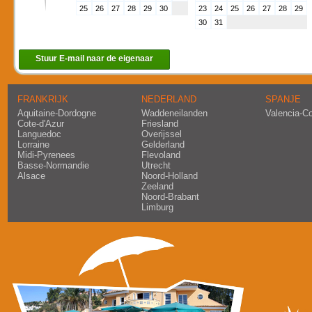
25
26
27
28
29
30
23
24
25
26
27
28
29
30
31
Stuur E-mail naar de eigenaar
FRANKRIJK
NEDERLAND
SPANJE
Aquitaine-Dordogne
Waddeneilanden
Valencia-C
Cote-d'Azur
Friesland
Languedoc
Overijssel
Lorraine
Gelderland
Midi-Pyrenees
Flevoland
Basse-Normandie
Utrecht
Alsace
Noord-Holland
Zeeland
Noord-Brabant
Limburg