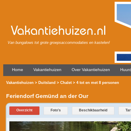
Van bungalows tot grote groepsaccommodaties en kastelen!
Home
Vakantiehuizen
Over Vakantiehuizen
Huurd
Vakantiehuizen
>
Duitsland
>
Chalet
> 4 tot en met 8 personen
Feriendorf Gemünd an der Our
Overzicht
Foto's
Beschikbaarheid
Tar