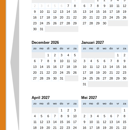
1
1
2
3
4
5
2
3
4
5
6
7
8
6
7
8
9
10
11
12
9
10
11
12
13
14
15
13
14
15
16
17
18
19
16
17
18
19
20
21
22
20
21
22
23
24
25
26
23
24
25
26
27
28
29
27
28
29
30
30
31
December 2026
Januari 2027
zo
mo
di
wo
do
vr
za
zo
mo
di
wo
do
vr
za
1
2
3
4
5
1
2
6
7
8
9
10
11
12
3
4
5
6
7
8
9
13
14
15
16
17
18
19
10
11
12
13
14
15
16
20
21
22
23
24
25
26
17
18
19
20
21
22
23
27
28
29
30
31
24
25
26
27
28
29
30
31
April 2027
Mei 2027
zo
mo
di
wo
do
vr
za
zo
mo
di
wo
do
vr
za
1
2
3
1
4
5
6
7
8
9
10
2
3
4
5
6
7
8
11
12
13
14
15
16
17
9
10
11
12
13
14
15
18
19
20
21
22
23
24
16
17
18
19
20
21
22